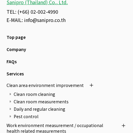
Sanipro (Thailand) Co., Ltd.
TEL: (+66) 02-002-4990
E-MAIL:
info@sanipro.co.th
Top page
Company
FAQs
Services
Clean area environment improvement
Clean room cleaning
Clean room measurements
Daily and regular cleaning
Pest control
Work environment measurement / occupational
health related measurements