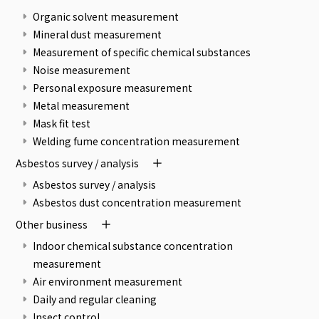
Organic solvent measurement
Mineral dust measurement
Measurement of specific chemical substances
Noise measurement
Personal exposure measurement
Metal measurement
Mask fit test
Welding fume concentration measurement
Asbestos survey / analysis
Asbestos survey / analysis
Asbestos dust concentration measurement
Other business
Indoor chemical substance concentration
measurement
Air environment measurement
Daily and regular cleaning
Insect control