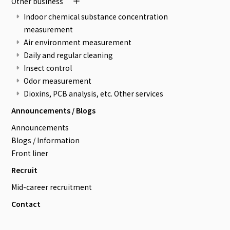
Other business
Indoor chemical substance concentration
measurement
Air environment measurement
Daily and regular cleaning
Insect control
Odor measurement
Dioxins, PCB analysis, etc. Other services
Announcements / Blogs
Announcements
Blogs / Information
Front liner
Recruit
Mid-career recruitment
Contact