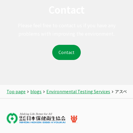
Contact
Please feel free to contact us if you have any
problems with improving the environment.
Contact
Top page
blogs
Environmental Testing Services
アスベス