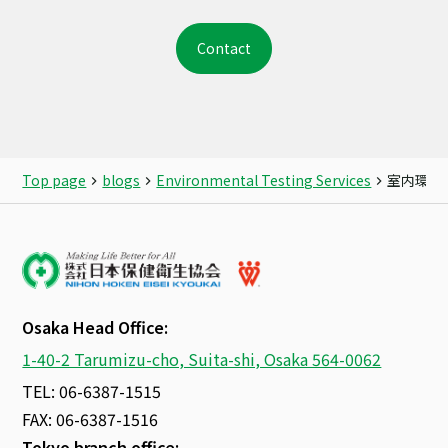
Contact
Top page
blogs
Environmental Testing Services
室内環境
Osaka Head Office:
1-40-2 Tarumizu-cho, Suita-shi, Osaka 564-0062
TEL: 06-6387-1515
FAX: 06-6387-1516
Tokyo branch office: