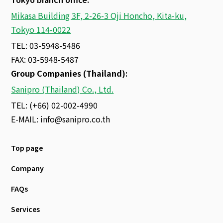
Mikasa Building 3F, 2-26-3 Oji Honcho, Kita-ku,
Tokyo 114-0022
TEL: 03-5948-5486
FAX: 03-5948-5487
Group Companies (Thailand)
:
Sanipro (Thailand) Co., Ltd.
TEL: (+66) 02-002-4990
E-MAIL:
info@sanipro.co.th
Top page
Company
FAQs
Services