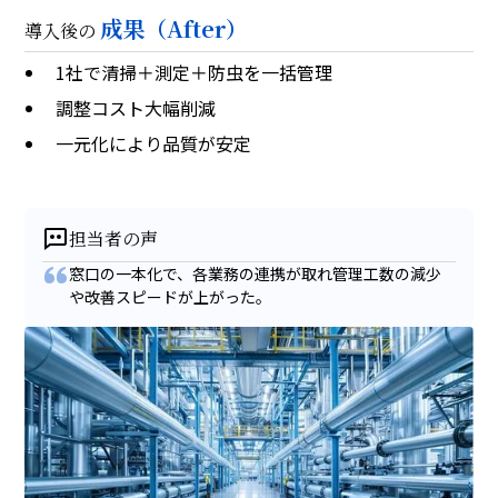
成果（After）
導入後の
1社で清掃＋測定＋防虫を一括管理
調整コスト大幅削減
一元化により品質が安定
担当者の声
窓口の一本化で、各業務の連携が取れ管理工数の減少
や改善スピードが上がった。