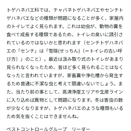
トゲハネバエ科では、チャバネトゲハネバエやセンチト
ゲハネバエなどの種類が問題になることが多く、家屋内
のトイレでよく見られます。これは幼虫が、動物の糞を
食べて成長する種類であるため、トイレの臭いに誘引さ
れているのではないかと思われます（センチトゲハネバ
エの「センチ」は「雪隠(せっちん)（＝トイレの古い呼
び方）」のこと）。最近は汲み取り式のトイレがあまり
見られなくなったため、昔ほど多く見られることはなく
なったと言われていますが、家畜糞や浄化槽から発生す
るため普通に不潔な虫と考えて間違いないでしょう。ま
た、当たり前の事として、高清浄度エリアや生産ライン
に入り込めば異物として問題になります。冬は害虫の数
が少なくなりますが、トゲハネバエのような種類もいる
ため気を抜くことはできませんね。
ペストコントロールグループ リーダー